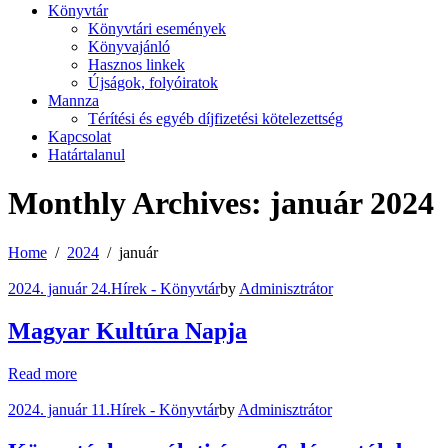
Könyvtár
Könyvtári események
Könyvajánló
Hasznos linkek
Újságok, folyóiratok
Mannza
Térítési és egyéb díjfizetési kötelezettség
Kapcsolat
Határtalanul
Monthly Archives: január 2024
Home
2024
január
2024. január 24.
Hírek - Könyvtár
by
Adminisztrátor
Magyar Kultúra Napja
Read more
2024. január 11.
Hírek - Könyvtár
by
Adminisztrátor