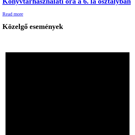
Könyvtárhasználati óra a 6. lá osztályban
Read more
Közelgő események