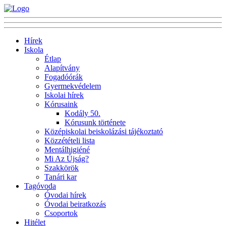
Hírek
Iskola
Étlap
Alapítvány
Fogadóórák
Gyermekvédelem
Iskolai hírek
Kórusaink
Kodály 50.
Kórusunk története
Középiskolai beiskolázási tájékoztató
Közzétételi lista
Mentálhigiéné
Mi Az Újság?
Szakkörök
Tanári kar
Tagóvoda
Óvodai hírek
Óvodai beiratkozás
Csoportok
Hitélet