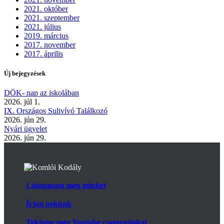
2021. október
2021. szeptember
2021. július
2019. március
2017. november
2017. április
Új bejegyzések
DÖK- nap az iskolában
2026. júl 1.
IX. Országos Sulivívó Találkozó
2026. jún 29.
Nyári ügyelet
2026. jún 29.
Látogasson meg minket
Írjon nekünk
Tekintse meg Youtube csatornánkat