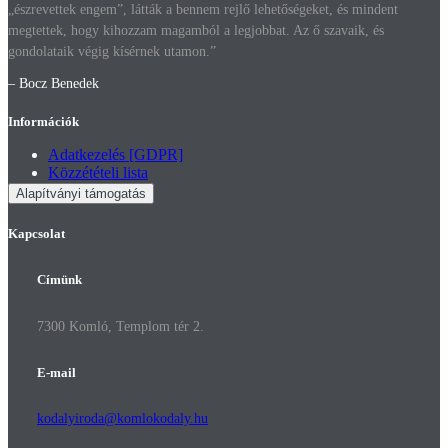
„észrevettek engem”, látták a bennem rejlő lehetőségeket, és mindent
megtettek, hogy kihozzam magamból a legjobbat. Az ő szavaik, és
gondolataik végig kísérnek utamon.”
– Bocz Benedek
Információk
Adatkezelés [GDPR]
Közzétételi lista
Alapítványi támogatás
Kapcsolat
Címünk
7300 Komló, Templom tér 2.
E-mail
kodalyiroda@komlokodaly.hu