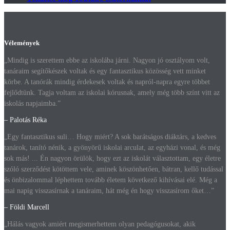
Vélemények
„Mindig is szerettem ebbe az iskolába járni. Nagyon jó osztályom volt,
tanáraim segítőkészek voltak és egy fantasztikus közösség vett minket
körbe. A tanórák mindig érdekesek voltak és napról-napra egyre többet
fejlődtünk. Tagja voltam az iskolai kórusnak, amely még több színt vitt az
iskolás napjaimba.”
– Palotás Réka
„Egy fantasztikus suli… Hogy miért? A sok barátságos diáktárs, a kedves
tanárok, tanító nénik, a gyönyörű iskolai arculat, az egyházi vonal, és még
sok más! ... Én nagyon örülök, hogy ezt az iskolát választottam, egy életre
szóló szerződést kötöttem vele, aminek köszönhetően, bátran, kellő tudással
és önbizalommal léphettem tovább életem következő kihívásai elé. Még a
mai napig visszasírnak a tanáraim, hát még én hogy visszasírom őket…”
– Földi Marcell
„Hálás vagyok amiért megismerhettem olyan pedagógusokat, akik