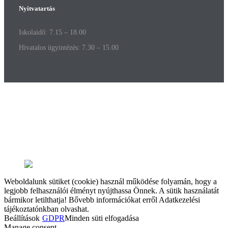
Nyitvatartás
Iskolaidő: 7.15 – 18.00
Hivatalos ügyintézés: 7.30 – 15.00
Weboldalunk sütiket (cookie) használ működése folyamán, hogy a
legjobb felhasználói élményt nyújthassa Önnek. A sütik használatát
bármikor letilthatja! Bővebb információkat erről Adatkezelési
tájékoztatónkban olvashat.
Beállítások
GDPR
Minden süti elfogadása
Manage consent