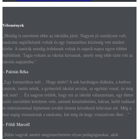
Vélemények
„Mindig is szerettem ebbe az iskolába járni. Nagyon jó osztályom volt,
tanáraim segítőkészek voltak és egy fantasztikus közösség vett minket
körbe. A tanórák mindig érdekesek voltak és napról-napra egyre többet
fejlődtünk. Tagja voltam az iskolai kórusnak, amely még több színt vitt az
iskolás napjaimba.”
– Palotás Réka
„Egy fantasztikus suli… Hogy miért? A sok barátságos diáktárs, a kedves
tanárok, tanító nénik, a gyönyörű iskolai arculat, az egyházi vonal, és még
sok más! ... Én nagyon örülök, hogy ezt az iskolát választottam, egy életre
szóló szerződést kötöttem vele, aminek köszönhetően, bátran, kellő tudással
és önbizalommal léphettem tovább életem következő kihívásai elé. Még a
mai napig visszasírnak a tanáraim, hát még én hogy visszasírom őket…”
– Földi Marcell
„Hálás vagyok amiért megismerhettem olyan pedagógusokat, akik