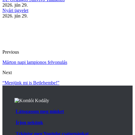
2026. jún 29.
Nyári ügyelet
2026. jún 29.
Previous
Márton napi lampionos felvonulás
Next
“Menjünk mi is Betlehembe!”
Látogasson meg minket
Írjon nekünk
Tekintse meg Youtube csatornánkat