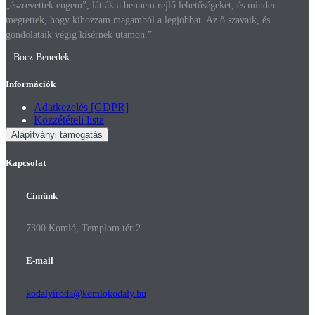
„észrevettek engem”, látták a bennem rejlő lehetőségeket, és mindent
megtettek, hogy kihozzam magamból a legjobbat. Az ő szavaik, és
gondolataik végig kísérnek utamon.”
– Bocz Benedek
Információk
Adatkezelés [GDPR]
Közzétételi lista
Alapítványi támogatás
Kapcsolat
Címünk
7300 Komló, Templom tér 2.
E-mail
kodalyiroda@komlokodaly.hu