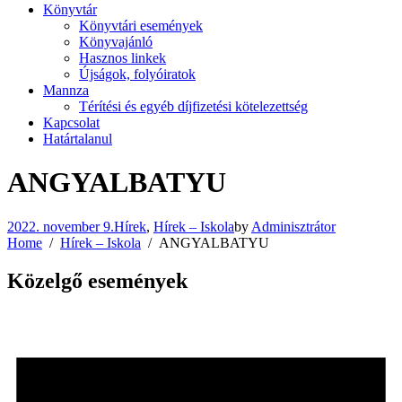
Könyvtár
Könyvtári események
Könyvajánló
Hasznos linkek
Újságok, folyóiratok
Mannza
Térítési és egyéb díjfizetési kötelezettség
Kapcsolat
Határtalanul
ANGYALBATYU
2022. november 9.
Hírek
,
Hírek – Iskola
by
Adminisztrátor
Home
Hírek – Iskola
ANGYALBATYU
Közelgő események