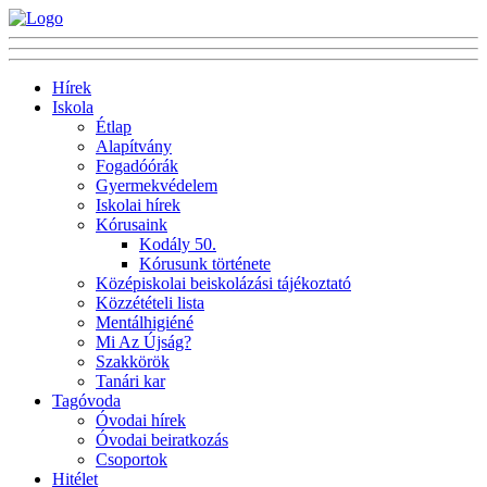
Hírek
Iskola
Étlap
Alapítvány
Fogadóórák
Gyermekvédelem
Iskolai hírek
Kórusaink
Kodály 50.
Kórusunk története
Középiskolai beiskolázási tájékoztató
Közzétételi lista
Mentálhigiéné
Mi Az Újság?
Szakkörök
Tanári kar
Tagóvoda
Óvodai hírek
Óvodai beiratkozás
Csoportok
Hitélet