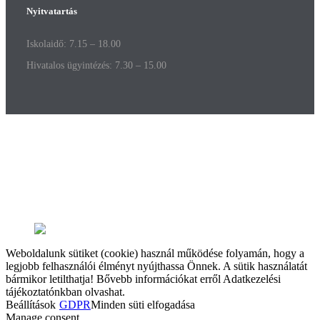
Nyitvatartás
Iskolaidő: 7.15 – 18.00
Hivatalos ügyintézés: 7.30 – 15.00
Weboldalunk sütiket (cookie) használ működése folyamán, hogy a
legjobb felhasználói élményt nyújthassa Önnek. A sütik használatát
bármikor letilthatja! Bővebb információkat erről Adatkezelési
tájékoztatónkban olvashat.
Beállítások
GDPR
Minden süti elfogadása
Manage consent