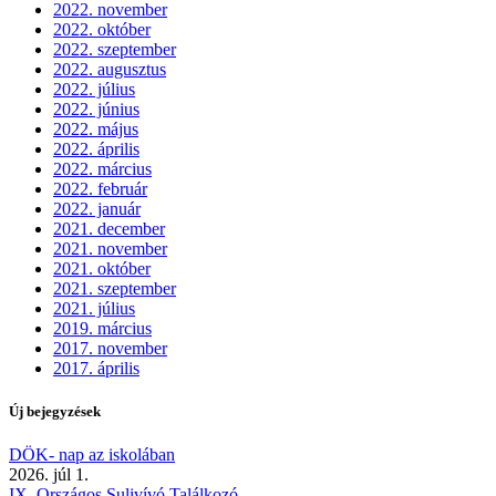
2022. november
2022. október
2022. szeptember
2022. augusztus
2022. július
2022. június
2022. május
2022. április
2022. március
2022. február
2022. január
2021. december
2021. november
2021. október
2021. szeptember
2021. július
2019. március
2017. november
2017. április
Új bejegyzések
DÖK- nap az iskolában
2026. júl 1.
IX. Országos Sulivívó Találkozó