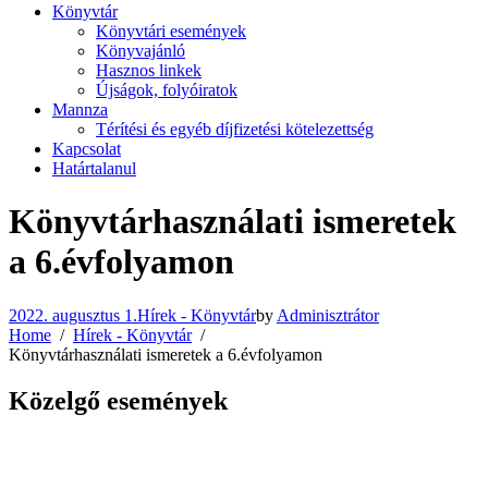
Könyvtár
Könyvtári események
Könyvajánló
Hasznos linkek
Újságok, folyóiratok
Mannza
Térítési és egyéb díjfizetési kötelezettség
Kapcsolat
Határtalanul
Könyvtárhasználati ismeretek
a 6.évfolyamon
2022. augusztus 1.
Hírek - Könyvtár
by
Adminisztrátor
Home
Hírek - Könyvtár
Könyvtárhasználati ismeretek a 6.évfolyamon
Közelgő események