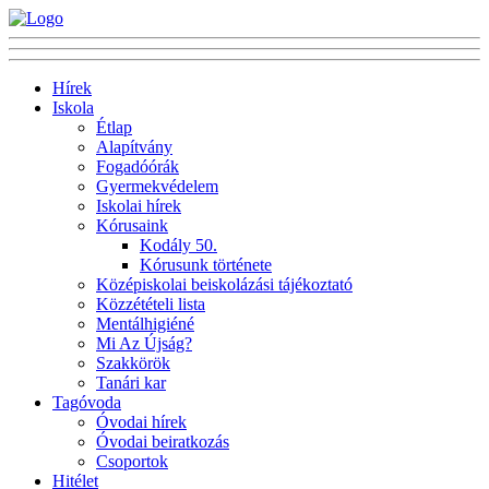
Hírek
Iskola
Étlap
Alapítvány
Fogadóórák
Gyermekvédelem
Iskolai hírek
Kórusaink
Kodály 50.
Kórusunk története
Középiskolai beiskolázási tájékoztató
Közzétételi lista
Mentálhigiéné
Mi Az Újság?
Szakkörök
Tanári kar
Tagóvoda
Óvodai hírek
Óvodai beiratkozás
Csoportok
Hitélet