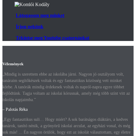
Látogasson meg minket
Írjon nekünk
Tekintse meg Youtube csatornánkat
Vélemények
„Mindig is szerettem ebbe az iskolába járni. Nagyon jó osztályom volt,
tanáraim segítőkészek voltak és egy fantasztikus közösség vett minket
körbe. A tanórák mindig érdekesek voltak és napról-napra egyre többet
fejlődtünk. Tagja voltam az iskolai kórusnak, amely még több színt vitt az
iskolás napjaimba.”
– Palotás Réka
„Egy fantasztikus suli… Hogy miért? A sok barátságos diáktárs, a kedves
tanárok, tanító nénik, a gyönyörű iskolai arculat, az egyházi vonal, és még
sok más! ... Én nagyon örülök, hogy ezt az iskolát választottam, egy életre