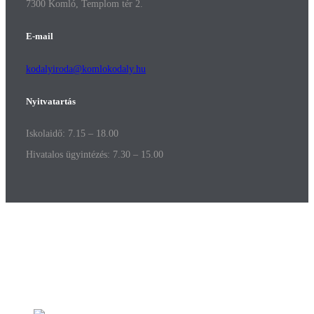
7300 Komló, Templom tér 2.
E-mail
kodalyiroda@komlokodaly.hu
Nyitvatartás
Iskolaidő: 7.15 – 18.00
Hivatalos ügyintézés: 7.30 – 15.00