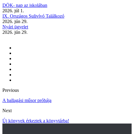
DÖK- nap az iskolában
2026. júl 1.
IX. Országos Sulivívó Találkozó
2026. jún 29.
Nyári ügyelet
2026. jún 29.
Previous
A ballagási műsor próbája
Next
Új könyvek érkeztek a könyvtárba!