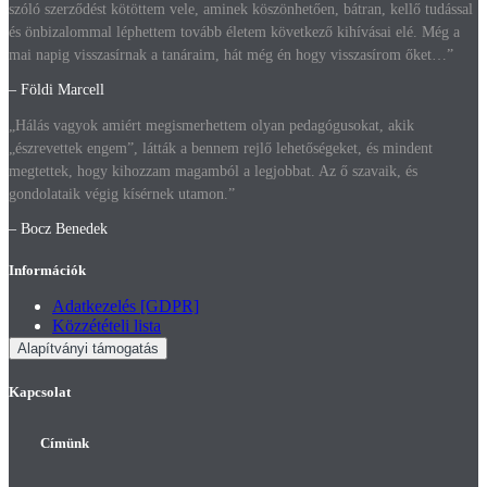
szóló szerződést kötöttem vele, aminek köszönhetően, bátran, kellő tudással
és önbizalommal léphettem tovább életem következő kihívásai elé. Még a
mai napig visszasírnak a tanáraim, hát még én hogy visszasírom őket…”
– Földi Marcell
„Hálás vagyok amiért megismerhettem olyan pedagógusokat, akik
„észrevettek engem”, látták a bennem rejlő lehetőségeket, és mindent
megtettek, hogy kihozzam magamból a legjobbat. Az ő szavaik, és
gondolataik végig kísérnek utamon.”
– Bocz Benedek
Információk
Adatkezelés [GDPR]
Közzétételi lista
Alapítványi támogatás
Kapcsolat
Címünk