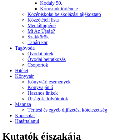
Kodály 50.
Kórusunk története
Középiskolai beiskolázási tájékoztató
Közzétételi lista
Mentálhigiéné
Mi Az Újság?
Szakkörök
Tanári kar
Tagóvoda
Óvodai hírek
Óvodai beiratkozás
Csoportok
Hitélet
Könyvtár
Könyvtári események
Könyvajánló
Hasznos linkek
Újságok, folyóiratok
Mannza
Térítési és egyéb díjfizetési kötelezettség
Kapcsolat
Határtalanul
Kutatók éjszakája