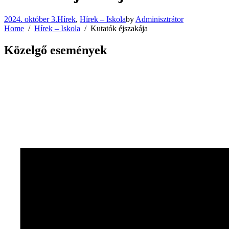
2024. október 3.
Hírek
,
Hírek – Iskola
by
Adminisztrátor
Home
Hírek – Iskola
Kutatók éjszakája
Közelgő események