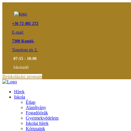
+36 72 481 272
E-mail
7300 Komló,
Templom tér 2.
07:15 - 18:00
Iskolaidő
Beiskolázási program
Hírek
Iskola
Étlap
Alapítvány
Fogadóórák
Gyermekvédelem
Iskolai hírek
Kórusaink